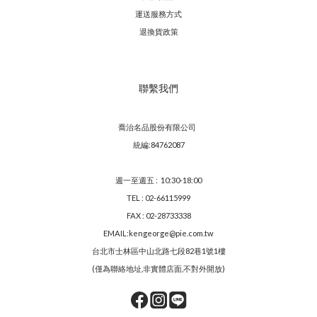
運送服務方
式
退換貨政策
聯繫我們
喬治名品股份有限公司
統編:84762087
週一至週五 : 10:30-18:00
TEL : 02-66115999
FAX : 02-28733338
EMAIL:kengeorge@pie.com.tw
台北市士林區中山北路七段82巷1號1樓
(僅為聯絡地址,非實體店面,不對外開放)