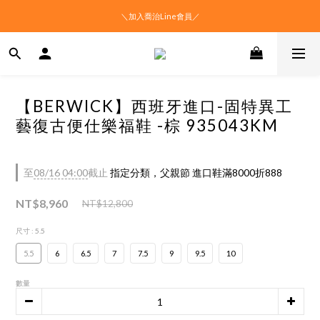
＼加入喬治Line會員／
【BERWICK】西班牙進口-固特異工
藝復古便仕樂福鞋 -棕 935043KM
至
08/16 04:00
截止
指定分類，父親節 進口鞋滿8000折888
NT$8,960
NT$12,800
尺寸
: 5.5
5.5
6
6.5
7
7.5
9
9.5
10
數量