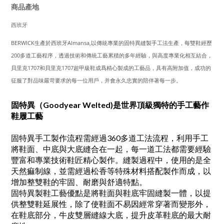
商品產地
西班牙
BERWICK生產於西班牙Almansa,以傳統專業的固特異縫製手工法生產，每雙鞋經歷
200多道工藝程序，透過技術和傳統工藝累積的多年經驗，與高度專業化相互結合，
貝里克1707和貝里克1707超甲級鞋成爲精心製成的工藝品，具有高附加值，成功的
征服了對品味嚴苛要求的每一位用戶，并會永久忠實的陪伴著每一步。
固特異（Goodyear Welted)是世界頂級獨特的手工藝作
鞋履工藝
固特異手工製作流程需經過360多道工法流程，利用手工
將鞋面、中底與大底縫合在一起，每一道工法都需要經驗
豐富和專業技術鞋匠精心製作。縫製過程中，使用的是全
天然痲制線，並需經過松香等特殊材料搭配製作而成，以
增加整雙鞋的牢固、耐磨與舒適特點。
固特異製鞋工藝優點是將鞋面與鞋底牢固縫製一體，以提
供整雙鞋延展性，除了使鞋面不易因經常穿著而變形外，
在鞋底部分，牛皮雙層縫線大底，提升皮革鞋底的最大耐