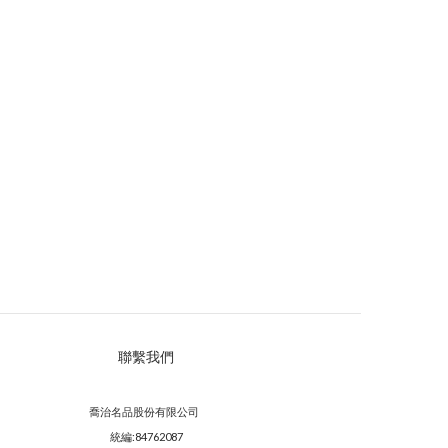
聯繫我們
喬治名品股份有限公司
統編:84762087