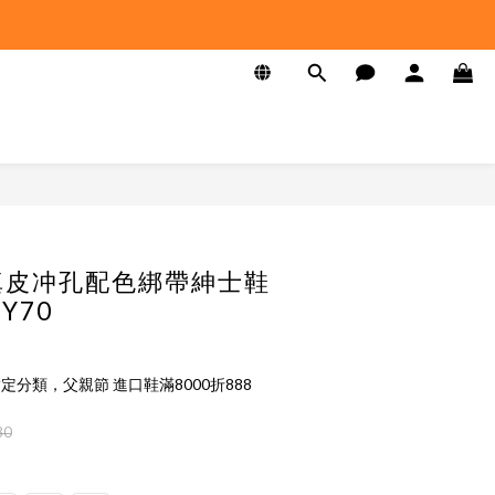
】真皮冲孔配色綁帶紳士鞋
KY70
定分類，父親節 進口鞋滿8000折888
80