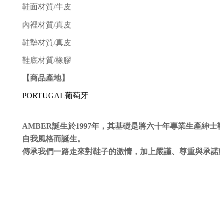
鞋面材質/
牛皮
內裡材質/真皮
鞋墊材質/真皮
鞋底材質/橡膠
【商品產地】
PORTUGAL葡萄牙
AMBER誕生於1997年，其基礎是將六十年專業生產
自我風格而誕生。
傳承我們一路走來對鞋子的激情，加上嚴謹、尊重與承諾態