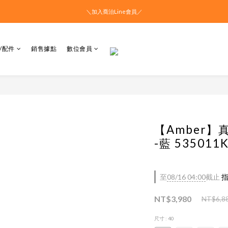
＼加入喬治Line會員／
/配件
銷售據點
數位會員
【Amber
-藍 535011
至
08/16 04:00
截止
指
NT$3,980
NT$6,8
尺寸
: 40