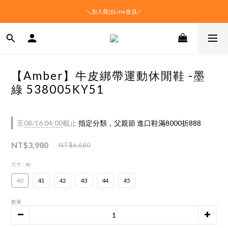
＼加入喬治Line會員／
【Amber】牛皮綁帶運動休閒鞋 -墨
綠 538005KY51
至
08/16 04:00
截止
指定分類，父親節 進口鞋滿8000折888
NT$3,980
NT$6,680
尺寸
: 40
40
41
42
43
44
45
數量