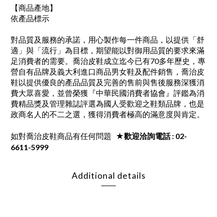
【商品產地】
依產品標示
對品質及服務的承諾，用心製作每一件商品，以提供「舒
適」與「流行」為目標，期望能以對御用品質的要求來滿
足消費者的需要。喬治皮鞋成立迄今已有70多年歷史，專
營自有品牌及義大利進口商品男女鞋及配件銷售，喬治皮
鞋以提供優良的產品品質及完善的售前與售後服務深獲消
費大眾喜愛，並曾榮獲『中華民國消費者協會』評鑑為消
費精品獎及管理雜誌評選為國人受歡迎之鞋類品牌，也是
政商名人的不二之選，獲得消費者極高的滿意度與肯定。
如對喬治皮鞋商品有任何問題
★歡迎洽詢電話 : 02-
6611-5999
Additional details