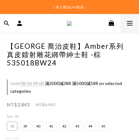
＼加入喬治Line會員／
【GEORGE 喬治皮鞋】Amber系列
真皮鐳射雕花綁帶紳士鞋 -棕
535018BW24
Until
08/16 04:00
滿3000減388 滿5000減588 on selected
categories
NT$3,843
NT$5,490
Size
: 38
38
39
40
41
42
43
44
45