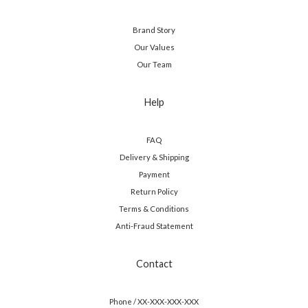
Brand Story
Our Values
Our Team
Help
FAQ
Delivery & Shipping
Payment
Return Policy
Terms & Conditions
Anti-Fraud Statement
Contact
Phone / XX-XXX-XXX-XXX