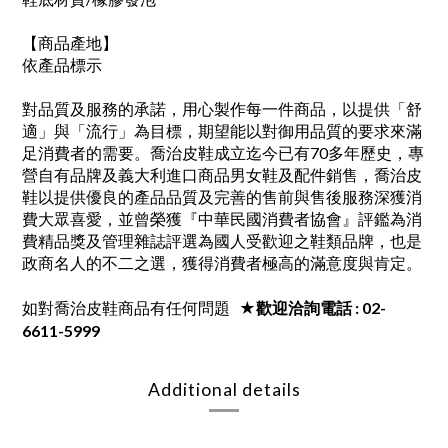
【商品產地】
依產品標示
對品質及服務的承諾，用心製作每一件商品，以提供「舒
適」與「流行」為目標，期望能以對御用品質的要求來滿
足消費者的需要。喬治皮鞋成立迄今已有70多年歷史，專
營自有品牌及義大利進口商品男女鞋及配件銷售，喬治皮
鞋以提供優良的產品品質及完善的售前與售後服務深獲消
費大眾喜愛，並曾榮獲『中華民國消費者協會』評鑑為消
費精品獎及管理雜誌評選為國人受歡迎之鞋類品牌，也是
政商名人的不二之選，獲得消費者極高的滿意度與肯定。
如對喬治皮鞋商品有任何問題
★歡迎洽詢電話 : 02-
6611-5999
Additional details