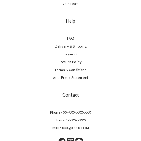
Our Team
Help
FAQ
Delivery & Shipping
Payment
Return Policy
Terms & Conditions
Anti-Fraud Statement
Contact
Phone / XX-XXX-XXX-XXX
Hours / XXXX-XXXX
Mail / XXX@XXXX.COM