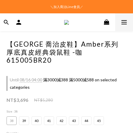
＼加入喬治Line會員／
【GEORGE 喬治皮鞋】Amber系列
厚底真皮經典袋鼠鞋 -咖
615005BR20
Until
08/16 04:00
滿3000減388 滿5000減588 on selected
categories
NT$3,696
NT$5,280
Size
: 38
38
39
40
41
42
43
44
45