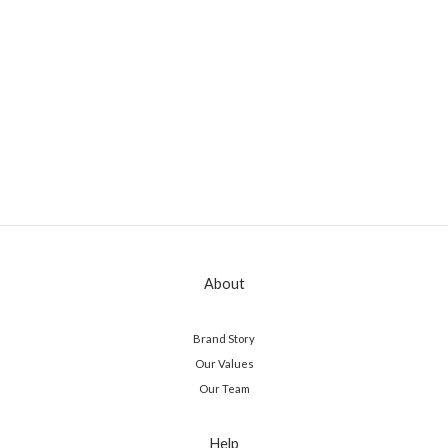
About
Brand Story
Our Values
Our Team
Help