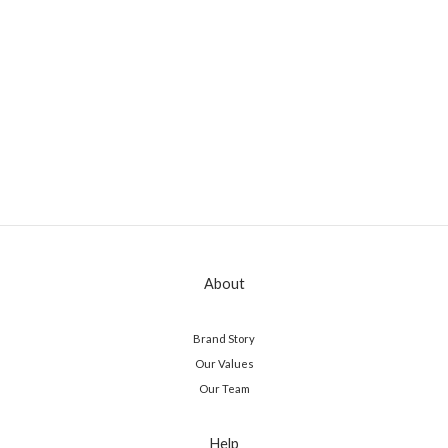
About
Brand Story
Our Values
Our Team
Help