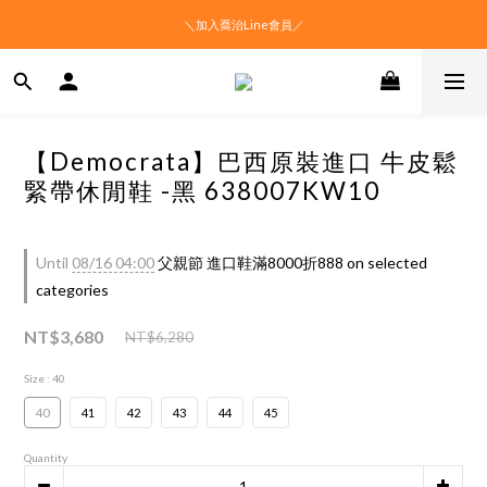
＼加入喬治Line會員／
【Democrata】巴西原裝進口 牛皮鬆
緊帶休閒鞋 -黑 638007KW10
Until
08/16 04:00
父親節 進口鞋滿8000折888 on selected
categories
NT$3,680
NT$6,280
Size
: 40
40
41
42
43
44
45
Quantity