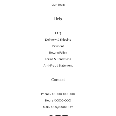
Our Team
Help
FAQ
Delivery & Shipping
Payment
Return Policy
Terms & Conditions
Anti-Fraud Statement
Contact
Phone / XX-XXX-XXX-XXX
Hours / XXXX-XXXX
Mail / XXX@XXXX.COM