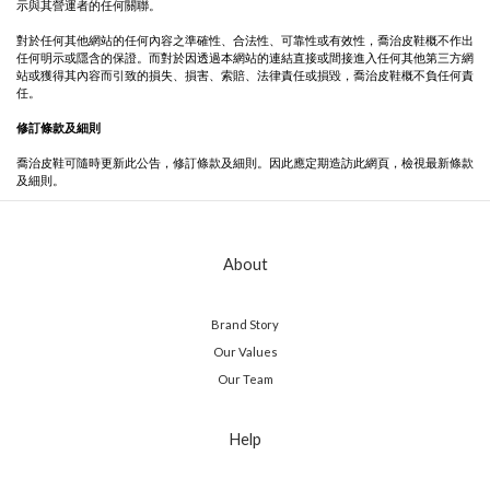
示與其營運者的任何關聯。
對於任何其他網站的任何內容之準確性、合法性、可靠性或有效性，喬治皮鞋概不作出
任何明示或隱含的保證。而對於因透過本網站的連結直接或間接進入任何其他第三方網
站或獲得其內容而引致的損失、損害、索賠、法律責任或損毀，喬治皮鞋概不負任何責
任。
修訂條款及細則
喬治皮鞋可隨時更新此公告，修訂條款及細則。因此應定期造訪此網頁，檢視最新條款
及細則。
About
Brand Story
Our Values
Our Team
Help