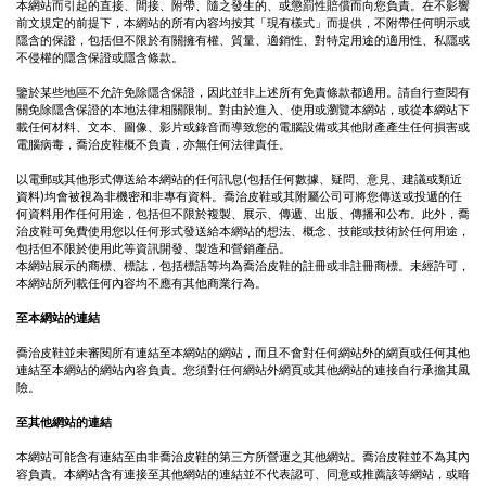
本網站而引起的直接、間接、附帶、隨之發生的、或懲罰性賠償而向您負責。在不影響
前文規定的前提下，本網站的所有內容均按其「現有樣式」而提供，不附帶任何明示或
隱含的保證，包括但不限於有關擁有權、質量、適銷性、對特定用途的適用性、私隱或
不侵權的隱含保證或隱含條款。
鑒於某些地區不允許免除隱含保證，因此並非上述所有免責條款都適用。請自行查閱有
關免除隱含保證的本地法律相關限制。對由於進入、使用或瀏覽本網站，或從本網站下
載任何材料、文本、圖像、影片或錄音而導致您的電腦設備或其他財產產生任何損害或
電腦病毒，喬治皮鞋概不負責，亦無任何法律責任。
以電郵或其他形式傳送給本網站的任何訊息(包括任何數據、疑問、意見、建議或類近
資料)均會被視為非機密和非專有資料。喬治皮鞋或其附屬公司可將您傳送或投遞的任
何資料用作任何用途，包括但不限於複製、展示、傳遞、出版、傳播和公布。此外，喬
治皮鞋可免費使用您以任何形式發送給本網站的想法、概念、技能或技術於任何用途，
包括但不限於使用此等資訊開發、製造和營銷產品。
本網站展示的商標、標誌，包括標語等均為喬治皮鞋的註冊或非註冊商標。未經許可，
本網站所列載任何內容均不應有其他商業行為。
至本網站的連結
喬治皮鞋並未審閱所有連結至本網站的網站，而且不會對任何網站外的網頁或任何其他
連結至本網站的網站內容負責。您須對任何網站外網頁或其他網站的連接自行承擔其風
險。
至其他網站的連結
本網站可能含有連結至由非喬治皮鞋的第三方所營運之其他網站。喬治皮鞋並不為其內
容負責。本網站含有連接至其他網站的連結並不代表認可、同意或推薦該等網站，或暗