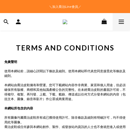
＼加入喬治Line會員／
TERMS AND CONDITIONS
免責聲明
使用本網站前，請細心詳閱以下條款及細則。使用本網站即代表您同意接受此等條款及
細則。
本網站由喬治皮鞋擁有和營運。您可下載網站內容作非商業、家居和個人用途，但必須
確保所有版權、商標和其他知識產權公告的完整性。在未經喬治皮鞋的書面許可前，不
得複印、複製、再刊發、上載、下載、載錄、傳送或以任何方式分發本網站的內容（包
括文本、圖像、錄音和影片）作公眾或商業用途。
本網站所包含的內容
所有圖像均屬喬治皮鞋所有或已獲得使用許可。除非條款及細則有明確許可，均不得使
用此等圖像。
喬治皮鞋或任何參與本網站創作、製作、或發放站內資訊的人士也不會就您進入或使用