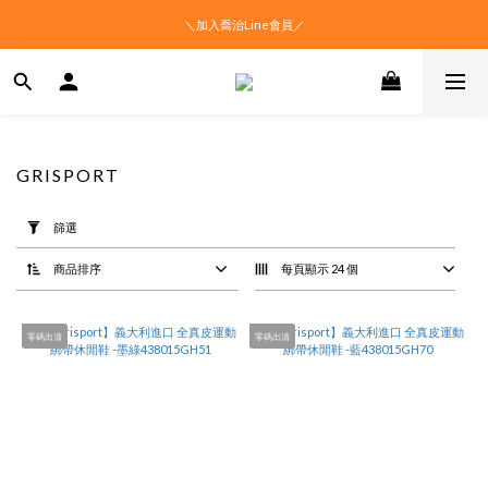
＼加入喬治Line會員／
GRISPORT
套
用
篩選
篩
選
商品排序
每頁顯示 24 個
(0/20)
價格
零碼出清
零碼出清
(NT$)
~