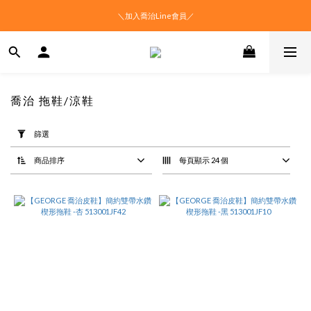
＼加入喬治Line會員／
喬治 拖鞋/涼鞋
套
用
篩選
篩
選
商品排序
每頁顯示 24 個
(0/20)
價格
(NT$)
~