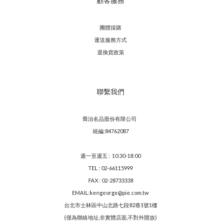
顧客服務
團體採購
運送服務方
式
退換貨政策
聯繫我們
喬治名品股份有限公司
統編:84762087
週一至週五 : 10:30-18:00
TEL : 02-66115999
FAX : 02-28733338
EMAIL:kengeorge@pie.com.tw
台北市士林區中山北路七段82巷1號1樓
(僅為聯絡地址,非實體店面,不對外開放)